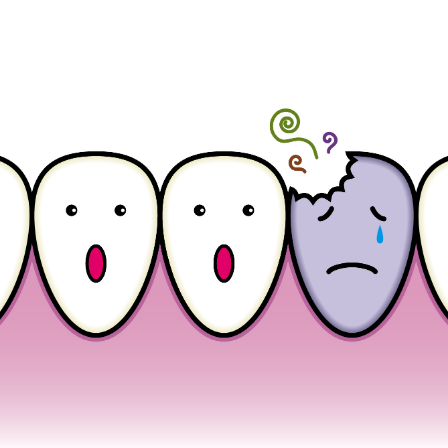
コ
ン
テ
ン
ツ
へ
ス
キ
ッ
プ