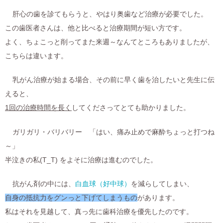
肝心の歯を診てもらうと、やはり奥歯など治療が必要でした。
この歯医者さんは、他と比べると治療期間が短い方です。
よく、ちょこっと削ってまた来週～なんてところもありましたが、
こちらは違います。
乳がん治療が始まる場合、その前に早く歯を治したいと先生に伝
えると、
1回の治療時間を長く
してくださってとても助かりました。
ガリガリ・バリバリー 「はい、痛み止めで麻酔ちょっと打つね
～」
半泣きの私(T_T) をよそに治療は進むのでした。
抗がん剤の中には、
白血球（好中球）
を減らしてしまい、
自身の抵抗力をグンっと下げてしまうもの
があります。
私はそれを見越して、真っ先に歯科治療を優先したのです。