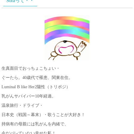
Soraって・・
生真面目でおっちょこちょい・
ぐーたら。40歳代で罹患、関東在住。
Luminal B like Her2陽性（トリポジ）
乳がんサバイバー10年経過。
温泉旅行・ドライブ・
日本史（戦国～幕末）・歌うことが大好き！
持病有の母親には乳がんを内緒で、
今だバレていない幸せな私！