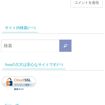
サイト内検索(^ｰ^)
検
検
索
索
対
Soraの欠片は安心なサイトです(^^)
象: