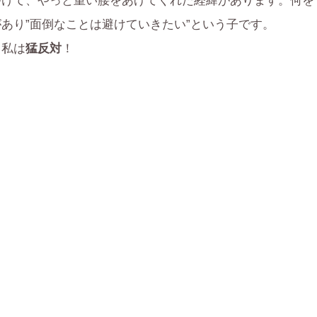
つけて、やっと重い腰をあげてくれた経緯があります。何を
あり”面倒なことは避けていきたい”という子です。
、私は
猛反対
！
空の色のごとく～