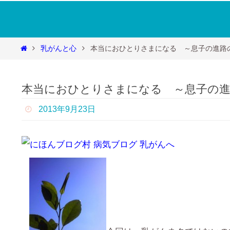
コ
ン
テ
ホ
乳がんと心
本当におひとりさまになる ～息子の進路
ン
ー
ツ
ム
へ
本当におひとりさまになる ～息子の進
ス
キ
2013年9月23日
ッ
プ