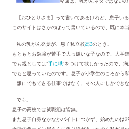
今回は、乳がんネタではないの
【おひとりさま】って書いてあるけれど、息子いるでし
このサイトはさかのぼって書いているので、既に本
私の乳がん発覚が、息子私立校
高3
のとき。
もともとお勉強が苦手で大っ嫌いな子なので、大学
でも親としては”
手に職
”をつけて欲しかったので、
でもと思っていたのです。息子が小学生のころから
「誰にでもできる仕事ではなく、その人にしかでき
でも。
息子の高校では就職組は皆無。
また息子自身なかなかバイトにつかず、始めたのは2