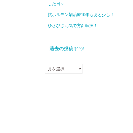
した日々
抗ホルモン剤治療10年もあと少し！
ひさびさ元気で方針転換！
過去の投稿!(^^)!
過
去
の
投
稿!
(^^)!