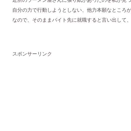
近所のラーメン屋さんに張り紙があったのを私が見
自分の力で行動しようとしない、他力本願なところが
なので、そのままバイト先に就職すると言い出して
スポンサーリンク
Soraの欠片
そらの乳がん心覚え ～脱・おひとりさまで