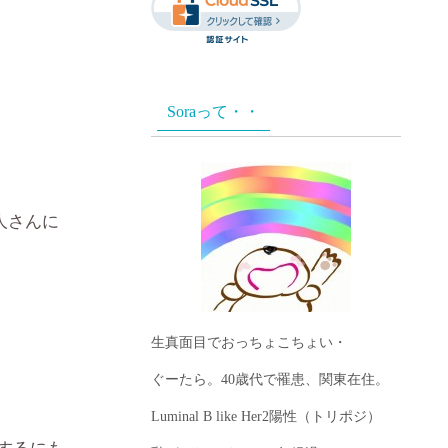
Soraって・・
人さんに
生真面目でおっちょこちょい・
ぐーたら。40歳代で罹患、関東在住。
Luminal B like Her2陽性（トリポジ）