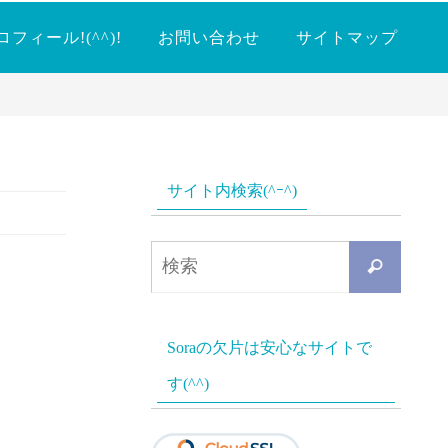
ロフィール!(^^)!
お問い合わせ
サイトマップ
サイト内検索(^ｰ^)
検
検
索
索
対
Soraの欠片は安心なサイトで
象:
す(^^)