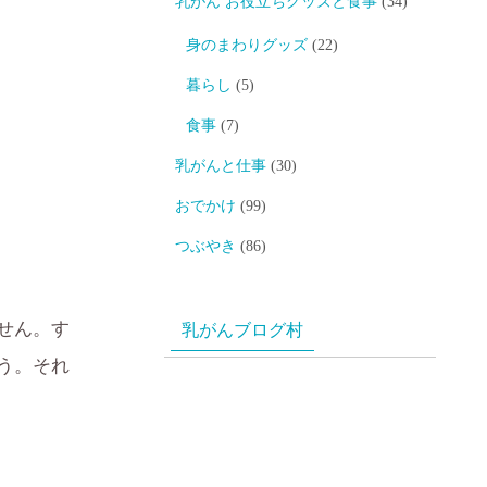
乳がん お役立ちグッズと食事
(34)
身のまわりグッズ
(22)
暮らし
(5)
食事
(7)
乳がんと仕事
(30)
おでかけ
(99)
つぶやき
(86)
せん。す
乳がんブログ村
う。それ