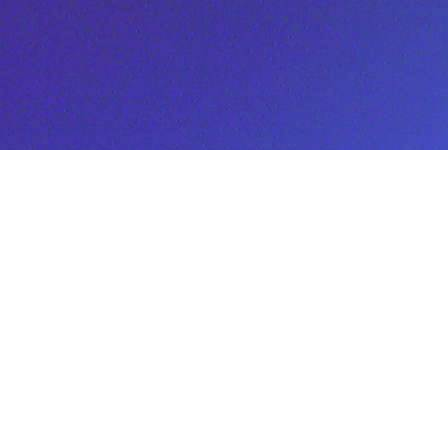
コ
ン
テ
ン
ツ
へ
ス
キ
ッ
プ