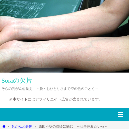
コ
ン
テ
ン
ツ
へ
ス
キ
ッ
プ
Soraの欠片
そらの乳がん心覚え ～脱・おひとりさまで空の色のごとく～
※本サイトにはアフィリエイト広告が含まれています。
ホ
乳がんと身体
原因不明の湿疹に悩む ～仕事休みたいっ～