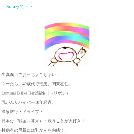
Soraって・・
生真面目でおっちょこちょい・
ぐーたら。40歳代で罹患、関東在住。
Luminal B like Her2陽性（トリポジ）
乳がんサバイバー10年経過。
温泉旅行・ドライブ・
日本史（戦国～幕末）・歌うことが大好き！
持病有の母親には乳がんを内緒で、