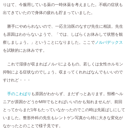
りはて、今服用している薬の一時休薬を考えました。不眠の症状も
出てきていたので身体の疲れも貯まっていました。
勝手にやめられないので、一応主治医のなすび先生に相談。先生
も原因はわからないようで、「では、しばらくお休みして状態を観
察しましょう。」ということになりました。ここで
ノルバデックス
を試験的にお休みです。
これで湿疹が収まればノルバによるもの。若しくは女性ホルモン
抑制による症状なのでしょう。収まってくれればなんでもいいので
すけれど・・・
手のこわばり
も原因がわからず、まだずっとあります。頸椎ヘル
ニアが原因かどうかMRIでもとればいいのかも知れませんが、前回
とってからまだ1年もたっていなかったのでこの時は先延ばしにして
いました。整形外科の先生もレントゲン写真から特に大きな変化が
なかったとのことで様子見です。