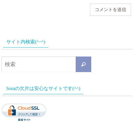
サイト内検索(^ｰ^)
検
検
索
索
対
Soraの欠片は安心なサイトです(^^)
象: