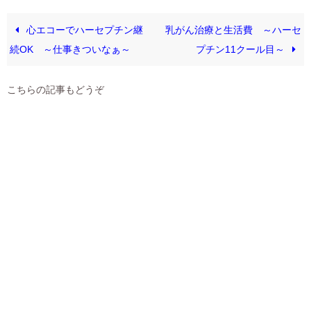
心エコーでハーセプチン継
乳がん治療と生活費 ～ハーセ
続OK ～仕事きついなぁ～
プチン11クール目～
こちらの記事もどうぞ