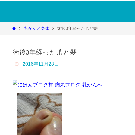
コ
ン
テ
Soraの欠片
ホ
乳がんと身体
術後3年経った爪と髪
ン
ー
ツ
そらの乳がん心覚え ～脱・おひとりさまで
ム
へ
術後3年経った爪と髪
ス
キ
2016年11月28日
ッ
プ