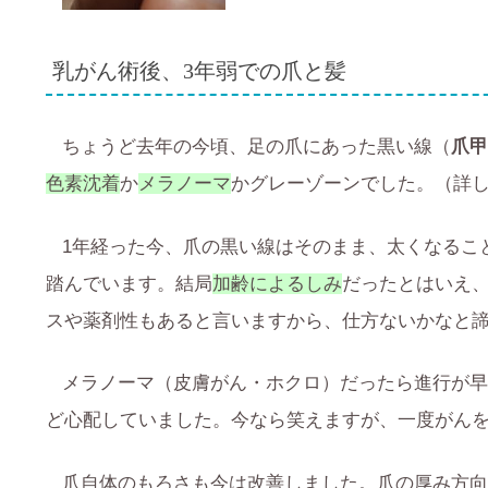
乳がん術後、3年弱での爪と髪
ちょうど去年の今頃、足の爪にあった黒い線（
爪甲
色素沈着
か
メラノーマ
かグレーゾーンでした。（詳
1年経った今、爪の黒い線はそのまま、太くなるこ
踏んでいます。結局
加齢によるしみ
だったとはいえ、
スや薬剤性もあると言いますから、仕方ないかなと
メラノーマ（皮膚がん・ホクロ）だったら進行が早
ど心配していました。今なら笑えますが、一度がん
爪自体のもろさも今は改善しました。爪の厚み方向