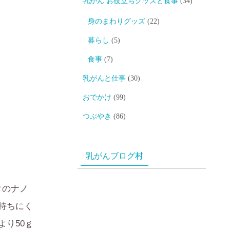
乳がん お役立ちグッズと食事
(34)
身のまわりグッズ
(22)
暮らし
(5)
食事
(7)
乳がんと仕事
(30)
おでかけ
(99)
つぶやき
(86)
乳がんブログ村
クのナノ
持ちにく
り50ｇ