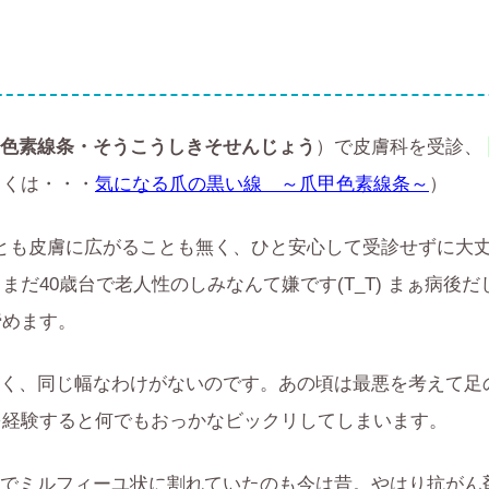
色素線条・そうこうしきそせんじょう
）で皮膚科を受診、
しくは・・・
気になる爪の黒い線 ～爪甲色素線条～
）
とも皮膚に広がることも無く、ひと安心して受診せずに大
まだ40歳台で老人性のしみなんて嫌です(T_T) まぁ病後だ
諦めます。
く、同じ幅なわけがないのです。あの頃は最悪を考えて足
を経験すると何でもおっかなビックリしてしまいます。
でミルフィーユ状に割れていたのも今は昔。やはり抗がん