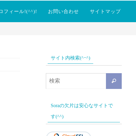
ロフィール!(^^)!
お問い合わせ
サイトマップ
サイト内検索(^ｰ^)
検
検
索
索
対
Soraの欠片は安心なサイトで
象:
す(^^)