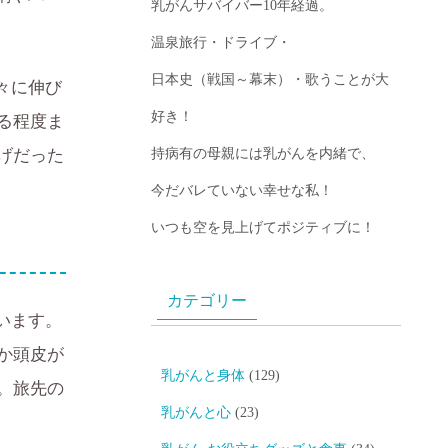
乳がんサバイバー10年経過。
温泉旅行・ドライブ・
日本史（戦国～幕末）・歌うことが大
々に伸び
好き！
る程度ま
げだった
持病有の母親には乳がんを内緒で、
今だバレていない幸せな私！
いつも空を見上げてポジティブに！
カテゴリー
います。
か頭皮が
乳がんと身体
(129)
。旅先の
乳がんと心
(23)