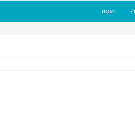
HOME
プ
空の色のごとく～