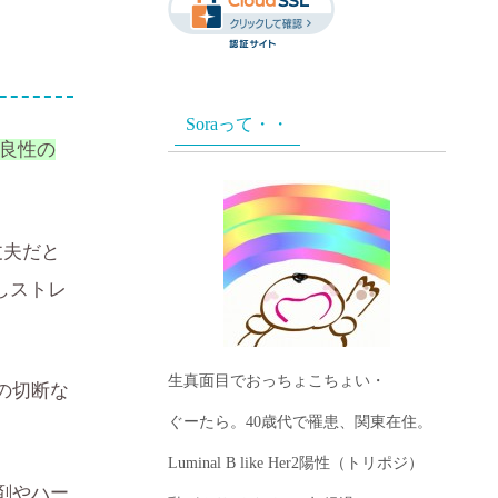
Soraって・・
良性の
丈夫だと
しストレ
生真面目でおっちょこちょい・
の切断な
ぐーたら。40歳代で罹患、関東在住。
Luminal B like Her2陽性（トリポジ）
剤やハー