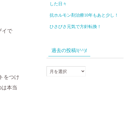
した日々
抗ホルモン剤治療10年もあと少し！
ひさびさ元気で方針転換！
ザイで
過去の投稿!(^^)!
過
トをつけ
去
のは本当
の
投
稿!
(^^)!