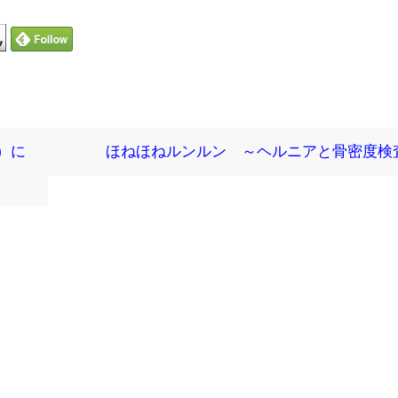
ン）に
ほねほねルンルン ～ヘルニアと骨密度検