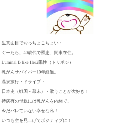
生真面目でおっちょこちょい・
ぐーたら。40歳代で罹患、関東在住。
Luminal B like Her2陽性（トリポジ）
乳がんサバイバー10年経過。
温泉旅行・ドライブ・
日本史（戦国～幕末）・歌うことが大好き！
持病有の母親には乳がんを内緒で、
今だバレていない幸せな私！
いつも空を見上げてポジティブに！