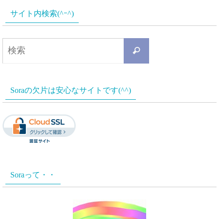
サイト内検索(^ｰ^)
検
検
索
索
対
Soraの欠片は安心なサイトです(^^)
象:
Soraって・・