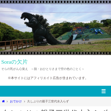
コ
ン
テ
ン
ツ
へ
ス
キ
ッ
Soraの欠片
プ
そらの乳がん心覚え ～脱・おひとりさまで空の色のごとく～
※本サイトにはアフィリエイト広告が含まれています。
ホ
おでかけ
久しぶりの親子三世代水入らず
ー