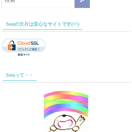
検
索
索
対
Soraの欠片は安心なサイトです(^^)
象:
Soraって・・