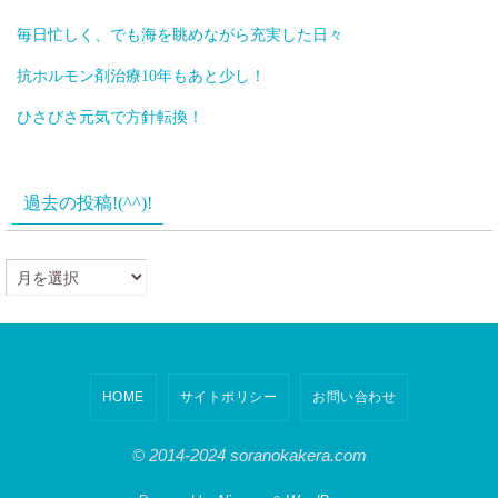
毎日忙しく、でも海を眺めながら充実した日々
抗ホルモン剤治療10年もあと少し！
ひさびさ元気で方針転換！
過去の投稿!(^^)!
過
去
の
投
HOME
サイトポリシー
お問い合わせ
稿!
(^^)!
© 2014-2024 soranokakera.com