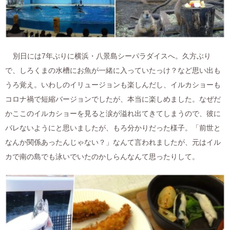
別日には7年ぶりに横浜・八景島シーパラダイスへ。久方ぶり
で、しろくまの水槽にお魚が一緒に入っていたっけ？など思い出も
うろ覚え。いわしのイリュージョンも楽しんだし、イルカショーも
コロナ禍で短縮バージョンでしたが、本当に楽しめました。なぜだ
かここのイルカショーを見ると涙が溢れ出てきてしまうので、彼に
バレないようにと思いましたが、もろ分かりだった様子。「前世と
なんか関係あったんじゃない？」なんて言われましたが、元はイル
カで南の島でも泳いでいたのかしらんなんて思ったりして。