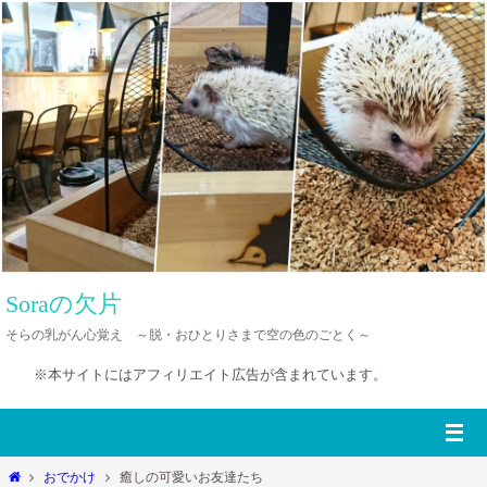
コ
ン
テ
ン
ツ
へ
ス
キ
ッ
プ
Soraの欠片
そらの乳がん心覚え ～脱・おひとりさまで空の色のごとく～
※本サイトにはアフィリエイト広告が含まれています。
ホ
おでかけ
癒しの可愛いお友達たち