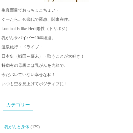
生真面目でおっちょこちょい・
ぐーたら。40歳代で罹患、関東在住。
Luminal B like Her2陽性（トリポジ）
乳がんサバイバー10年経過。
温泉旅行・ドライブ・
日本史（戦国～幕末）・歌うことが大好き！
持病有の母親には乳がんを内緒で、
今だバレていない幸せな私！
いつも空を見上げてポジティブに！
カテゴリー
乳がんと身体
(129)