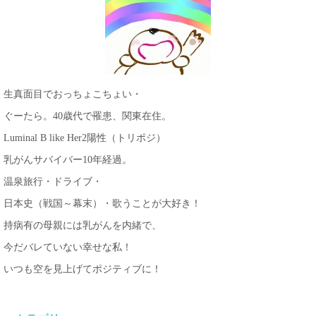
生真面目でおっちょこちょい・
ぐーたら。40歳代で罹患、関東在住。
Luminal B like Her2陽性（トリポジ）
乳がんサバイバー10年経過。
温泉旅行・ドライブ・
日本史（戦国～幕末）・歌うことが大好き！
持病有の母親には乳がんを内緒で、
今だバレていない幸せな私！
いつも空を見上げてポジティブに！