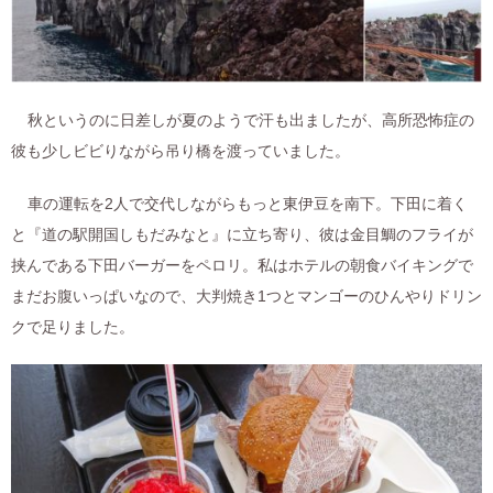
秋というのに日差しが夏のようで汗も出ましたが、高所恐怖症の
彼も少しビビりながら吊り橋を渡っていました。
車の運転を2人で交代しながらもっと東伊豆を南下。下田に着く
と『道の駅開国しもだみなと』に立ち寄り、彼は金目鯛のフライが
挟んである下田バーガーをペロリ。私はホテルの朝食バイキングで
まだお腹いっぱいなので、大判焼き1つとマンゴーのひんやりドリン
クで足りました。