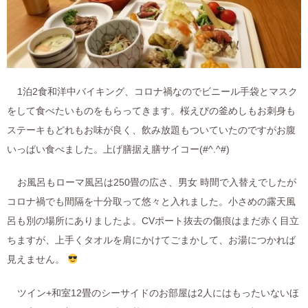
1泊2食和洋中バイキング、コロナ禍なのでビニール手袋とマスク
をして食べたいものをもらってきます。桜えびの釜めしもお刺身も
ステーキもどれもお味が良く、飲み放題もついていたのですがお腹
いっぱい食べました。上げ膳据え膳サイコー(#^.^#)
お風呂もローマ風呂は250畳の広さ、男女 時間で入替えでしたが
コロナ禍でも間隔を十分取って悠々と入れました。小さめの露天風
呂も別の場所にありましたよ。CVポート抜去の傷痕はまだ赤く目立
ちますが、上手くタオルを肩にかけてごまかして、お湯につかれば
見えません。
ツイン+和室12畳のシーサイドのお部屋は2人にはもったいないほ