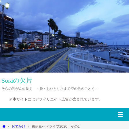
コ
ン
テ
ン
ツ
へ
ス
キ
ッ
プ
Soraの欠片
そらの乳がん心覚え ～脱・おひとりさまで空の色のごとく～
※本サイトにはアフィリエイト広告が含まれています。
ホ
おでかけ
東伊豆へドライブ2020 その1