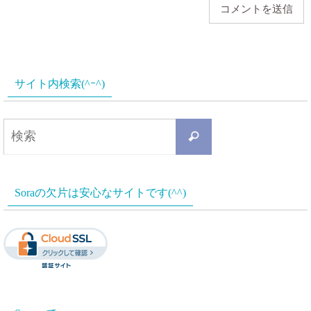
サイト内検索(^ｰ^)
検
検
索
索
対
Soraの欠片は安心なサイトです(^^)
象: