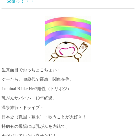
Soraって・・
生真面目でおっちょこちょい・
ぐーたら。40歳代で罹患、関東在住。
Luminal B like Her2陽性（トリポジ）
乳がんサバイバー10年経過。
温泉旅行・ドライブ・
日本史（戦国～幕末）・歌うことが大好き！
持病有の母親には乳がんを内緒で、
今だバレていない幸せな私！