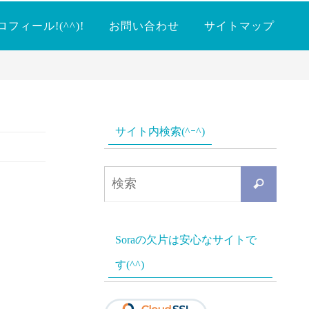
ロフィール!(^^)!
お問い合わせ
サイトマップ
サイト内検索(^ｰ^)
検
検
索
索
対
Soraの欠片は安心なサイトで
象:
す(^^)