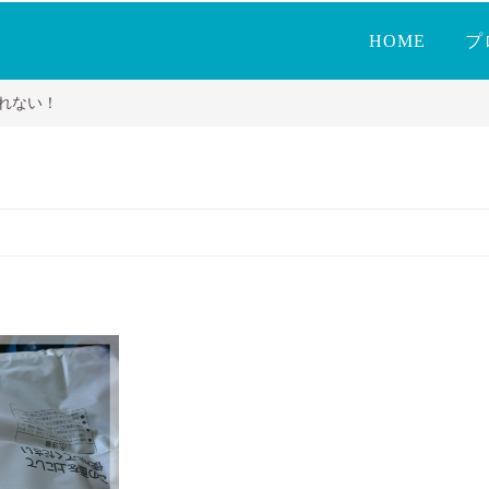
HOME
プ
れない！
空の色のごとく～