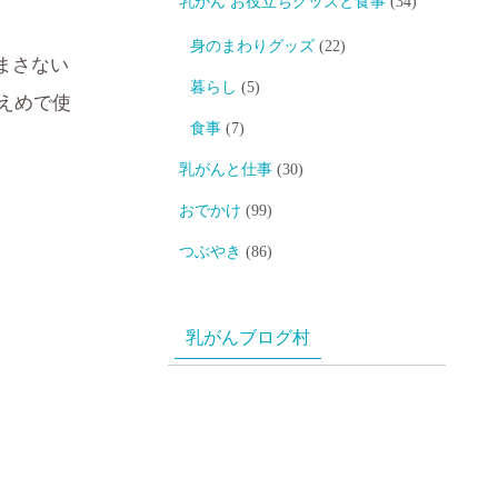
乳がん お役立ちグッズと食事
(34)
身のまわりグッズ
(22)
まさない
暮らし
(5)
えめで使
食事
(7)
乳がんと仕事
(30)
おでかけ
(99)
つぶやき
(86)
乳がんブログ村