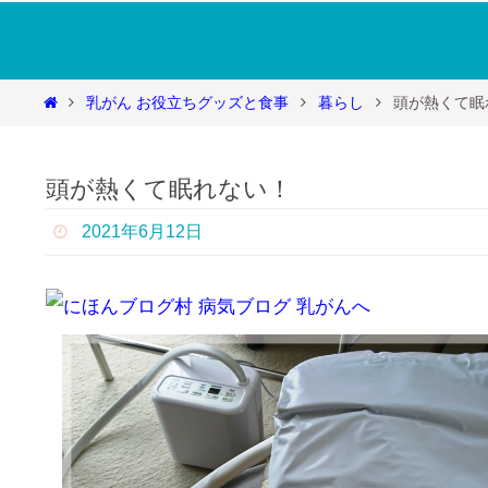
コ
ン
テ
ホ
乳がん お役立ちグッズと食事
暮らし
頭が熱くて眠
ン
ー
ツ
Soraの欠片
ム
へ
頭が熱くて眠れない！
ス
そらの乳がん心覚え ～脱・おひとりさまで
キ
2021年6月12日
ッ
プ