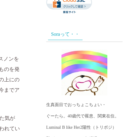
Soraって・・
スノンを
ものを発
の上にの
今までア
生真面目でおっちょこちょい・
ぐーたら。40歳代で罹患、関東在住。
た気が
Luminal B like Her2陽性（トリポジ）
われてい