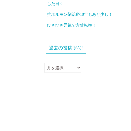
した日々
抗ホルモン剤治療10年もあと少し！
ひさびさ元気で方針転換！
過去の投稿!(^^)!
過
去
の
投
稿!
(^^)!