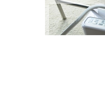
コ
ン
テ
ン
ツ
へ
ス
キ
ッ
プ