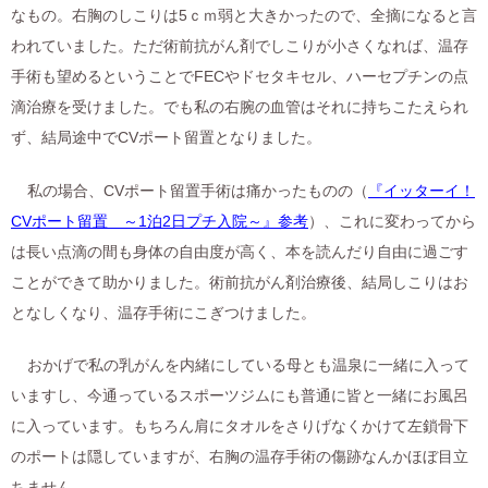
なもの。右胸のしこりは5ｃｍ弱と大きかったので、全摘になると言
われていました。ただ術前抗がん剤でしこりが小さくなれば、温存
手術も望めるということでFECやドセタキセル、ハーセプチンの点
滴治療を受けました。でも私の右腕の血管はそれに持ちこたえられ
ず、結局途中でCVポート留置となりました。
私の場合、CVポート留置手術は痛かったものの（
『イッターイ！
CVポート留置 ～1泊2日プチ入院～』参考
）、これに変わってから
は長い点滴の間も身体の自由度が高く、本を読んだり自由に過ごす
ことができて助かりました。術前抗がん剤治療後、結局しこりはお
となしくなり、温存手術にこぎつけました。
おかげで私の乳がんを内緒にしている母とも温泉に一緒に入って
いますし、今通っているスポーツジムにも普通に皆と一緒にお風呂
に入っています。もちろん肩にタオルをさりげなくかけて左鎖骨下
のポートは隠していますが、右胸の温存手術の傷跡なんかほぼ目立
ちません。