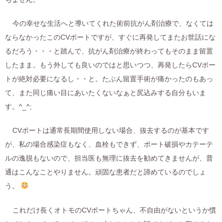
今の幸せな生活へと導いてくれた術前抗がん剤治療で、なくては
ならなかったこのCVポートですが、すぐに再発してまたお世話にな
るだろう・・・と踏んで、抗がん剤治療が終わってもそのまま留置
したまま。もう外しても良いのではと思いつつ、再発したらCVポー
トが絶対必要になるし・・と。たぶん留置手術が痛かったのもあっ
て、また同じ痛い目にあいたくないなぁと尻込みする自分もいま
す。^_^;
CVポートは通常長期間使用しない場合、抜去するのが基本です
が、私の場合感染症もなく、血栓もできず、ポート破損やカテーテ
ルの逸脱もないので、担当医も無理に抜去を勧めてきませんが、普
通はこんなことやりません。頑固な患者だと諦めているのでしょ
う。
これだけ長くオトモのCVポートちゃん、不自由がないというか慣