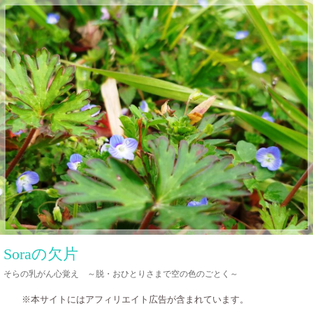
コ
ン
テ
ン
ツ
へ
ス
キ
ッ
プ
Soraの欠片
そらの乳がん心覚え ～脱・おひとりさまで空の色のごとく～
※本サイトにはアフィリエイト広告が含まれています。