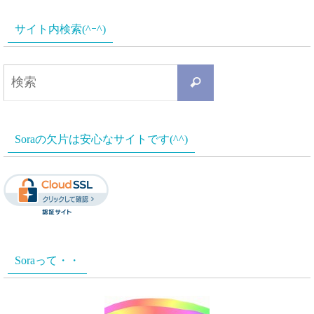
サイト内検索(^ｰ^)
検
検
索
索
対
Soraの欠片は安心なサイトです(^^)
象:
Soraって・・