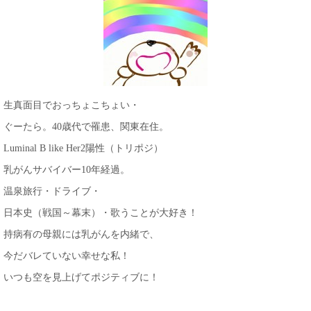
生真面目でおっちょこちょい・
ぐーたら。40歳代で罹患、関東在住。
Luminal B like Her2陽性（トリポジ）
乳がんサバイバー10年経過。
温泉旅行・ドライブ・
日本史（戦国～幕末）・歌うことが大好き！
持病有の母親には乳がんを内緒で、
今だバレていない幸せな私！
いつも空を見上げてポジティブに！