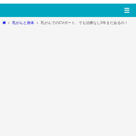
ホ
乳がんと身体
乳がんでのCVポート、でも治療なし5年まだあるの！
ー
ム